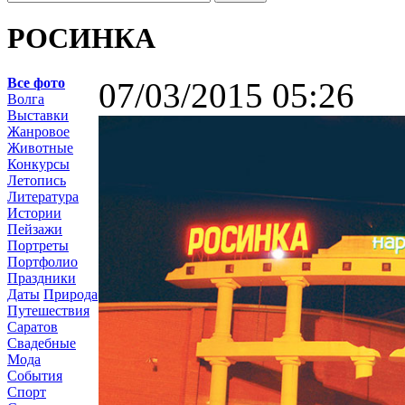
РОСИНКА
Все фото
07/03/2015 05:26
Волга
Выставки
Жанровое
Животные
Конкурсы
Летопись
Литература
Истории
Пейзажи
Портреты
Портфолио
Праздники
Даты
Природа
Путешествия
Саратов
Свадебные
Мода
События
Спорт