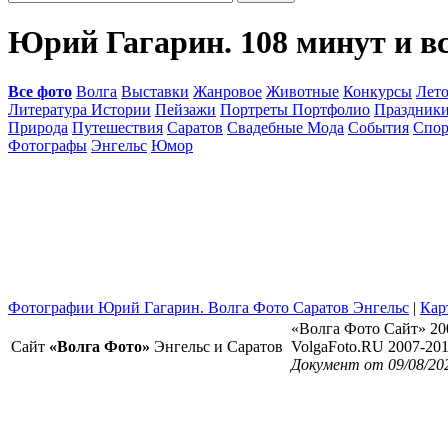
Юрий Гагарин. 108 минут и в
Все фото
Волга
Выставки
Жанровое
Животные
Конкурсы
Лет
Литература Истории
Пейзажи
Портреты Портфолио
Праздник
Природа
Путешествия
Саратов
Свадебные Мода
События
Спор
Фотографы
Энгельс
Юмор
Фотографии Юрий Гагарин. Волга Фото Саратов Энгельс
|
Кар
«Волга Фото Сайт» 20
Сайт
«Волга Фото»
Энгельс и Саратов
VolgaFoto.RU 2007-20
Документ от 09/08/20