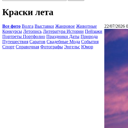
Краски лета
Все фото
Волга
Выставки
Жанровое
Животные
22/07/2026 
Конкурсы
Летопись
Литература Истории
Пейзажи
Портреты Портфолио
Праздники Даты
Природа
Путешествия
Саратов
Свадебные Мода
События
Спорт
Справочная
Фотографы
Энгельс
Юмор