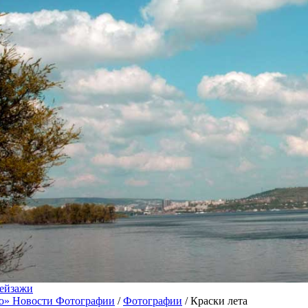
ейзажи
о» Новости Фотографии
/
Фотографии
/ Краски лета