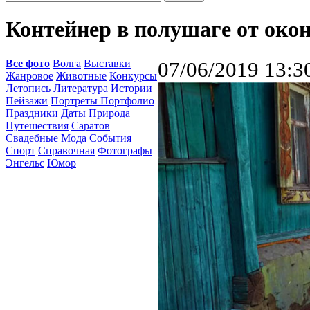
Контейнер в полушаге от око
Все фото
Волга
Выставки
07/06/2019 13:3
Жанровое
Животные
Конкурсы
Летопись
Литература Истории
Пейзажи
Портреты Портфолио
Праздники Даты
Природа
Путешествия
Саратов
Свадебные Мода
События
Спорт
Справочная
Фотографы
Энгельс
Юмор