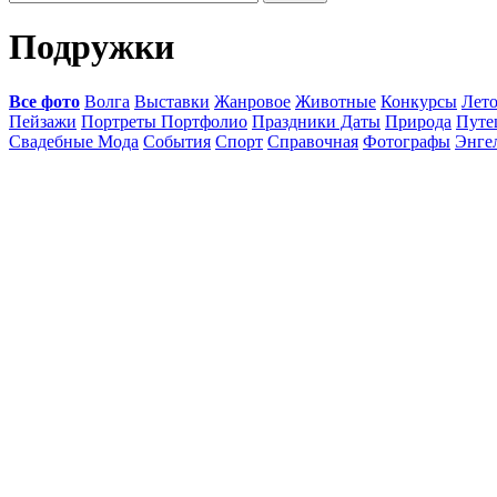
Подружки
Все фото
Волга
Выставки
Жанровое
Животные
Конкурсы
Лет
Пейзажи
Портреты Портфолио
Праздники Даты
Природа
Путе
Свадебные Мода
События
Спорт
Справочная
Фотографы
Энге