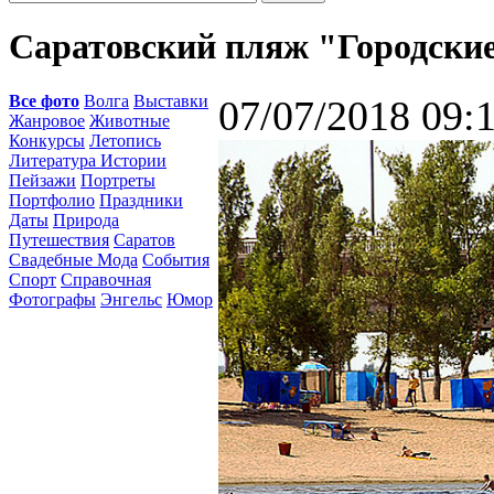
Саратовский пляж "Городские
Все фото
Волга
Выставки
07/07/2018 09:
Жанровое
Животные
Конкурсы
Летопись
Литература Истории
Пейзажи
Портреты
Портфолио
Праздники
Даты
Природа
Путешествия
Саратов
Свадебные Мода
События
Спорт
Справочная
Фотографы
Энгельс
Юмор