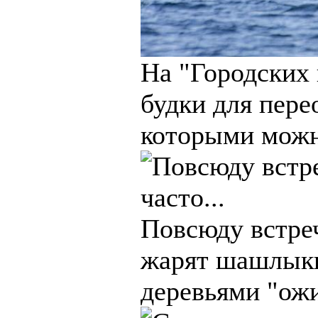
На "Городских 
будки для пере
которыми можн
Повсюду встреч
жарят шашлыки
деревьями "ож