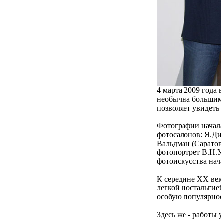
4 марта 2009 года
необычна большим 
позволяет увидеть 
Фотографии начала
фотосалонов: Я.Ди
Вальдман (Саратов
фотопортрет В.Н.У
фотоискусства нач
К середине XX век
легкой ностальгие
особую популярнос
Здесь же - работы