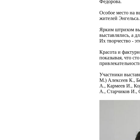
Федорова.
Особое место на в
жителей Энгельса.
Ярким штрихом вы
выставлялись, а д
Их творчество - э
Красота и фактурн
показывая, что ст
привлекательности
Участники выставк
М.) Алексеев К., 
А., Кармеев И., К
А., Старчиков И., 