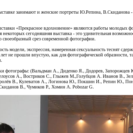
ыставке занимают и женские портреты Ю.Репина, В.Скиданова - 
ставки «Прекрасное вдохновение» являются работы молодых фо
ля некоторых сегодняшняя выставка - это удивительная возможнос
то своеобразный срез современной фотографии.
ость модели, экспрессия, намеренная сексуальность теснят сдер
о лет не прошли впустую, как для фотографической образности, т
.
и фотографы: (Вальдман А., Диденко Я., Додорев, Запорожцев 
Белоусов А., Востриков С., Глыжев М.,Голубцов А. Иванов В., Зе
оролёв В., Кулеватов А., Логинова Ю., Покшин И., Репин Ю., По
Скиданов В., Чумиков Р., Хомин А. Pobozar G.