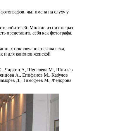
фотографов, чьи имена на слуху у
толюбителей. Многие из них не раз
ть представить себя как фотографа.
жанных покровчанок начала века,
ак и для канонов женской
К., Чиркин А, Шепелева М., Шпилёв
ленцова А., Епифанов М., Кабулов
наморёв Д., Тимофеев М., Фёдорова