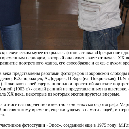
 в краеведческом музее открылась фотовыставка «Прекрасное вд
временным периодом, который она охватывает: от начала XX ве
развитие портретного жанра, его своеобразие и связь с духом вр
 века представлены работами фотографов Покровской слободы и
денко, К.Запорожцев, А.Додорев, П.Зоря (ел. Покровская), П.У
). Покоряют своей сдержанностью и простотой женские портрет
хиной (1903 г.) - самый ранний из представленных на выставке,
ала XX века, некоторые из которых экспонируются впервые.
а относится творчество известного энгельсского фотографа Мара
й по советскому времени, еще живущему в памяти людей, интерес
ть.
 участников фотостудии «Эпос», созданной еще в 1975 году: М.Гл