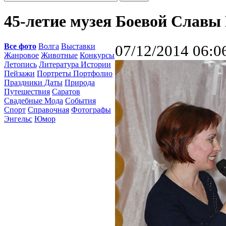
45-летие музея Боевой Сла
Все фото
Волга
Выставки
07/12/2014 06:0
Жанровое
Животные
Конкурсы
Летопись
Литература Истории
Пейзажи
Портреты Портфолио
Праздники Даты
Природа
Путешествия
Саратов
Свадебные Мода
События
Спорт
Справочная
Фотографы
Энгельс
Юмор