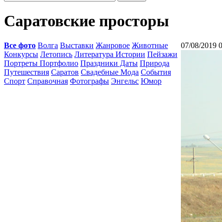
Саратовские просторы
Все фото
Волга
Выставки
Жанровое
Животные
07/08/2019 
Конкурсы
Летопись
Литература Истории
Пейзажи
Портреты Портфолио
Праздники Даты
Природа
Путешествия
Саратов
Свадебные Мода
События
Спорт
Справочная
Фотографы
Энгельс
Юмор