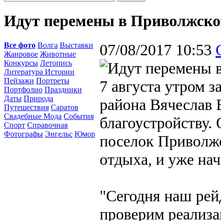
Идут перемены в Приволжск
Все фото
Волга
Выставки
07/08/2017 10:53
Жанровое
Животные
Конкурсы
Летопись
Литература Истории
Пейзажи
Портреты
7 августа утром 
Портфолио
Праздники
Даты
Природа
района Вячеслав 
Путешествия
Саратов
Свадебные Мода
События
благоустройству.
Спорт
Справочная
Фотографы
Энгельс
Юмор
поселок Приволжс
отдыха, и уже на
"Сегодня наш рей
проверим реализа