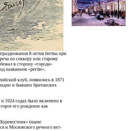
д празднования 8-летия битвы при
реча по соккеру или старому
обежал в сторону «города»
под названием «регби».
лийский клуб, появились в 1871
андии и бывших британских
0 и 1924 годах было включено в
торое его рождение как
 «Буревестник» (ныне
я и Московского речного яхт-