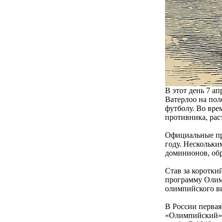
В этот день 7 а
Ватерлоо на пол
футболу. Во вре
противника, рас
Официальные пра
году. Нескольк
доминионов, обр
Став за коротки
программу Олимп
олимпийского ви
В России первая
«Олимпийский»)