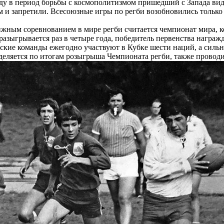
оду в период борьбы с космополитизмом пришедший с Запада вид
 и запретили. Всесоюзные игры по регби возобновились только 
жным соревнованием в мире регби считается чемпионат мира, ко
азыгрывается раз в четыре года, победитель первенства награж
ские команды ежегодно участвуют в Кубке шести наций, а сил
еляется по итогам розыгрыша Чемпионата регби, также проводим