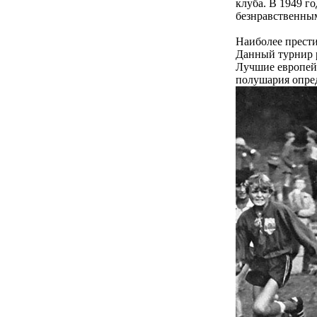
клуба. В 1949 г
безнравственным
Наиболее прести
Данный турнир р
Лучшие европей
полушария опред