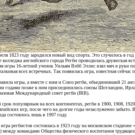
преля 1823 году зародился новый вид спорта. Это случилось в го
е колледжа английского города Регби проводилась дружеская вст
мя игры 16-летний ученик Уильям Вэбб Эллис взял мяч в руки п
талкивая всех встречных. Так появилась игра, известная сейчас 
вила игры, а вместе с ним и Союз регби, объединивший 21 анг
ими годами позже к ним присоединились союзы Шотландии, Ирл
азовав Международный совет регби (IRB).
й срок популярным на всех континентах, регби в 1900, 1908, 192
ийских игр, после чего на долгие годы незаслуженно забыто. В
да состоялось лишь в 1997 году.
 игра регбистов состоялась в 1923 году на московском стадионе
 между командами Общества физического воспитания трудящихс