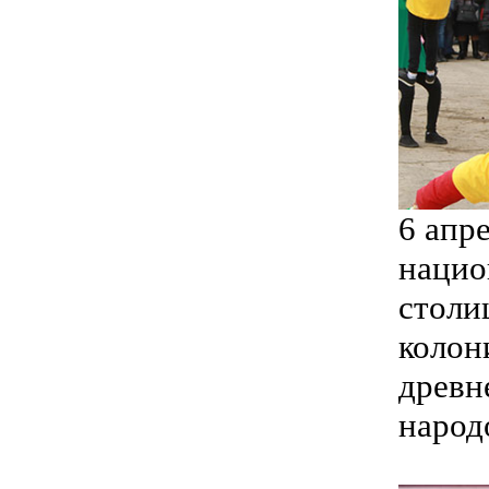
6 апр
нацио
столи
колон
древн
народ