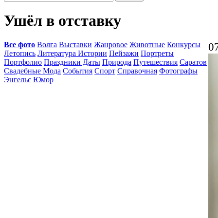
Ушёл в отставку
Все фото
Волга
Выставки
Жанровое
Животные
Конкурсы
0
Летопись
Литература Истории
Пейзажи
Портреты
Портфолио
Праздники Даты
Природа
Путешествия
Саратов
Свадебные Мода
События
Спорт
Справочная
Фотографы
Энгельс
Юмор