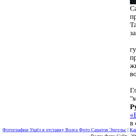
С
п
Т
з
г
п
ж
в
Г
"
Р
«
в
Фотографии Ушёл в отставку Волга Фото Саратов Энгельс
|
Ка