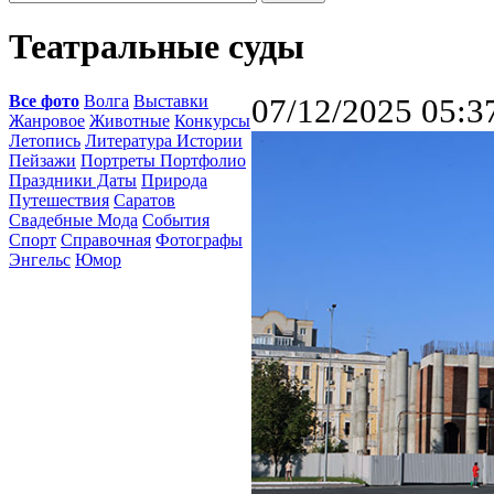
Театральные суды
Все фото
Волга
Выставки
07/12/2025 05:3
Жанровое
Животные
Конкурсы
Летопись
Литература Истории
Пейзажи
Портреты Портфолио
Праздники Даты
Природа
Путешествия
Саратов
Свадебные Мода
События
Спорт
Справочная
Фотографы
Энгельс
Юмор