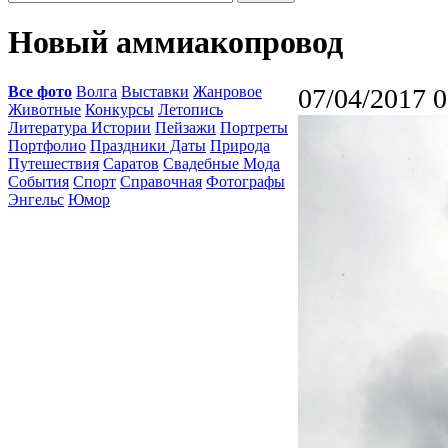
Новый аммиакопровод
Все фото
Волга
Выставки
Жанровое
07/04/2017 0
Животные
Конкурсы
Летопись
Литература Истории
Пейзажи
Портреты
Портфолио
Праздники Даты
Природа
Путешествия
Саратов
Свадебные Мода
События
Спорт
Справочная
Фотографы
Энгельс
Юмор