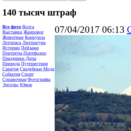
140 тысяч штраф
Все фото
Волга
07/04/2017 06:13
Выставки
Жанровое
Животные
Конкурсы
Летопись
Литература
Истории
Пейзажи
Портреты Портфолио
Праздники Даты
Природа
Путешествия
Саратов
Свадебные Мода
События
Спорт
Справочная
Фотографы
Энгельс
Юмор