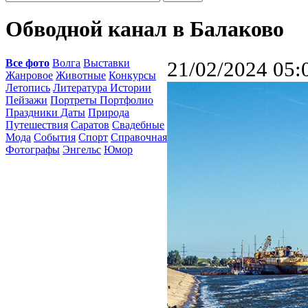
Обводной канал в Балаково
Все фото
Волга
Выставки
21/02/2024 05:
Жанровое
Животные
Конкурсы
Летопись
Литература Истории
Пейзажи
Портреты Портфолио
Праздники Даты
Природа
Путешествия
Саратов
Свадебные
Мода
События
Спорт
Справочная
Фотографы
Энгельс
Юмор