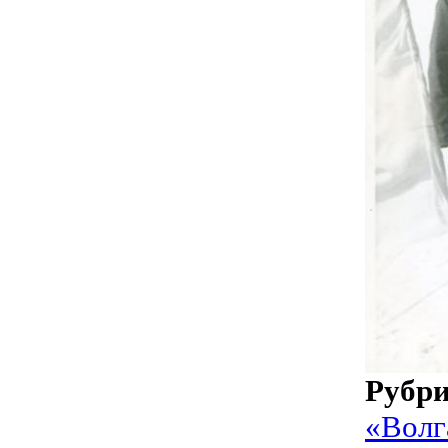
Рубр
«Волг