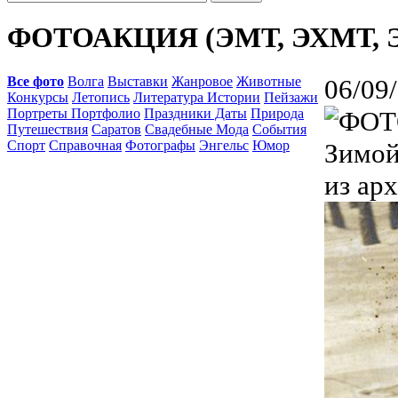
ФОТОАКЦИЯ (ЭМТ, ЭХМТ, 
Все фото
Волга
Выставки
Жанровое
Животные
06/09
Конкурсы
Летопись
Литература Истории
Пейзажи
Портреты Портфолио
Праздники Даты
Природа
Путешествия
Саратов
Свадебные Мода
События
Спорт
Справочная
Фотографы
Энгельс
Юмор
Зимой
из ар