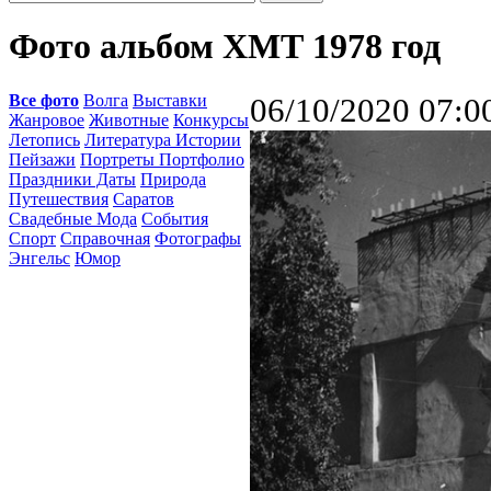
Фото альбом ХМТ 1978 год
Все фото
Волга
Выставки
06/10/2020 07:0
Жанровое
Животные
Конкурсы
Летопись
Литература Истории
Пейзажи
Портреты Портфолио
Праздники Даты
Природа
Путешествия
Саратов
Свадебные Мода
События
Спорт
Справочная
Фотографы
Энгельс
Юмор