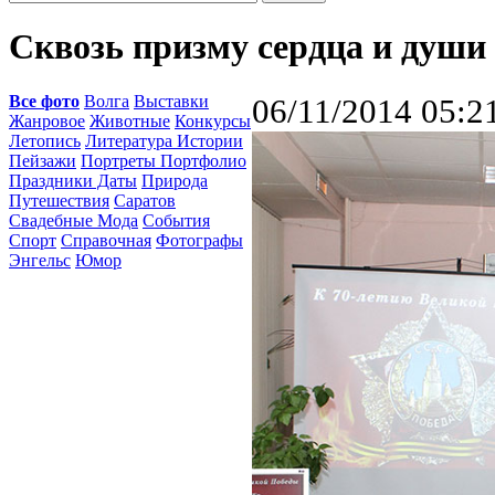
Сквозь призму сердца и души
Все фото
Волга
Выставки
06/11/2014 05:2
Жанровое
Животные
Конкурсы
Летопись
Литература Истории
Пейзажи
Портреты Портфолио
Праздники Даты
Природа
Путешествия
Саратов
Свадебные Мода
События
Спорт
Справочная
Фотографы
Энгельс
Юмор