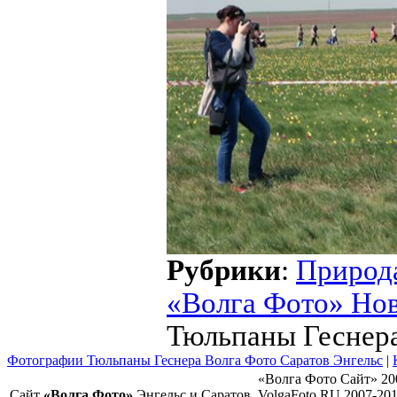
Рубрики
:
Природ
«Волга Фото» Но
Тюльпаны Геснер
Фотографии Тюльпаны Геснера Волга Фото Саратов Энгельс
|
«Волга Фото Сайт» 20
Сайт
«Волга Фото»
Энгельс и Саратов
VolgaFoto.RU 2007-20