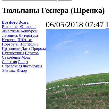
Тюльпаны Геснера (Шренка)
Все фото
Волга
06/05/2018 07:47
Выставки
Жанровое
Животные
Конкурсы
Летопись
Литература
Истории
Пейзажи
Портреты Портфолио
Праздники Даты
Природа
Путешествия
Саратов
Свадебные Мода
События
Спорт
Справочная
Фотографы
Энгельс
Юмор