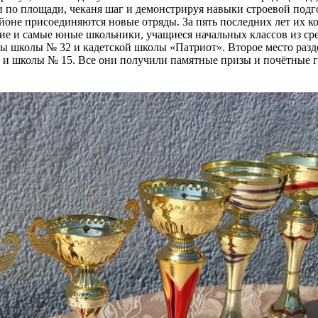
по площади, чеканя шаг и демонстрируя навыки строевой подг
оне присоединяются новые отряды. За пять последних лет их ко
тие и самые юные школьники, учащиеся начальных классов из с
ды школы № 32 и кадетской школы «Патриот». Второе место разд
0 и школы № 15. Все они получили памятные призы и почётные 