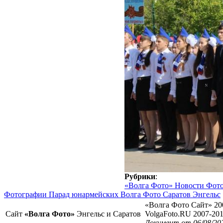
Рубрики
:
«Волга Фото» Новости Фот
Фотографии Парад юнармейских Волга Фото Саратов Энгельс
«Волга Фото Сайт» 20
Сайт
«Волга Фото»
Энгельс и Саратов
VolgaFoto.RU 2007-20
Документ от 06/08/20