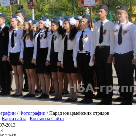
ографии
/
Фотографии
/ Парад юнармейских отрядов
|
Карта сайта
|
Контакты Сайта
07-2013
13
26 22:55