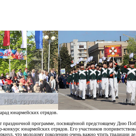
парад юнармейских отрядов.
арт праздничной программе, посвящённой предстоящему Дню По
р-конкурс юнармейских отрядов. Его участников поприветствова
кнул, что молодому поколению очень важно чтить традиции дед