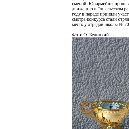
сменой. Юнармейцы прошли 
движению в Энгельсском рай
году в параде приняли учас
смотра-конкурса стали отря
место у отрядов школы № 2
Фото О. Белицкий.