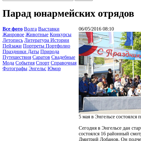
Парад юнармейских отрядов
Все фото
Волга
Выставки
06/05/2016 08:10
Жанровое
Животные
Конкурсы
Летопись
Литература Истории
Пейзажи
Портреты Портфолио
Праздники Даты
Природа
Путешествия
Саратов
Свадебные
Мода
События
Спорт
Справочная
Фотографы
Энгельс
Юмор
5 мая в Энгельсе состоялся 
Сегодня в Энгельсе дан ст
состоялся 16 районный смот
Дмитрий Лобанов. Он подчер