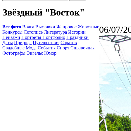
Звёздный "Восток"
Все фото
Волга
Выставки
Жанровое
Животные
06/07/2
Конкурсы
Летопись
Литература Истории
Пейзажи
Портреты Портфолио
Праздники
Даты
Природа
Путешествия
Саратов
Свадебные Мода
События
Спорт
Справочная
Фотографы
Энгельс
Юмор