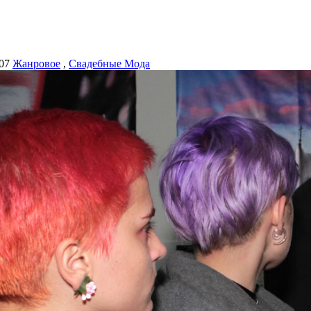
07
Жанровое
,
Свадебные Мода