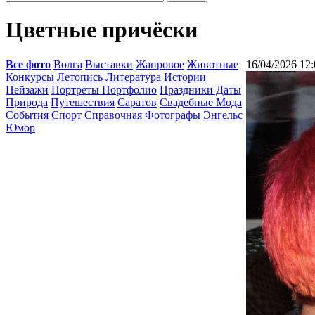
Цветные причёски
Все фото
Волга
Выставки
Жанровое
Животные
16/04/2026 12:
Конкурсы
Летопись
Литература Истории
Пейзажи
Портреты Портфолио
Праздники Даты
Природа
Путешествия
Саратов
Свадебные Мода
События
Спорт
Справочная
Фотографы
Энгельс
Юмор