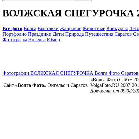
ВОЛЖСКАЯ СНЕГУРОЧКА 
Все фото
Волга
Выставки
Жанровое
Животные
Конкурсы
Лет
Портфолио
Праздники Даты
Природа
Путешествия
Саратов
Св
Фотографы
Энгельс
Юмор
Фотографии ВОЛЖСКАЯ СНЕГУРОЧКА Волга Фото Саратов 
«Волга Фото Сайт» 20
Сайт
«Волга Фото»
Энгельс и Саратов
VolgaFoto.RU 2007-20
Документ от 09/08/20