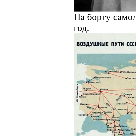
Ha бopту caмол
год.