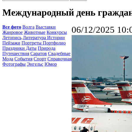
Международный день граждан
Все фото
Волга
Выставки
06/12/2025 10:
Жанровое
Животные
Конкурсы
Летопись
Литература Истории
Пейзажи
Портреты Портфолио
Праздники Даты
Природа
Путешествия
Саратов
Свадебные
Мода
События
Спорт
Справочная
Фотографы
Энгельс
Юмор