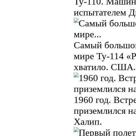
Ту-110. Машино
испытателем Д
Самый большой
мире Ту-114 «
хватило. США. 
1960 год. Встр
приземлился н
Халип.