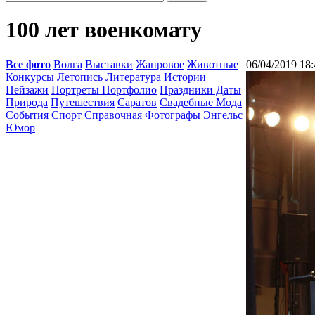
100 лет военкомату
Все фото
Волга
Выставки
Жанровое
Животные
06/04/2019 18:
Конкурсы
Летопись
Литература Истории
Пейзажи
Портреты Портфолио
Праздники Даты
Природа
Путешествия
Саратов
Свадебные Мода
События
Спорт
Справочная
Фотографы
Энгельс
Юмор