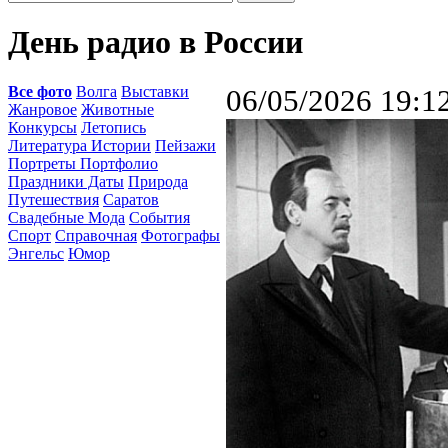
День радио в России
Все фото
Волга
Выставки
06/05/2026 19:1
Жанровое
Животные
Конкурсы
Летопись
Литература Истории
Пейзажи
Портреты Портфолио
Праздники Даты
Природа
Путешествия
Саратов
Свадебные Мода
События
Спорт
Справочная
Фотографы
Энгельс
Юмор