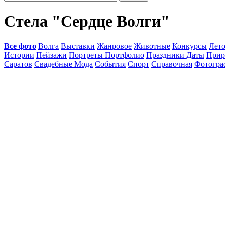
Стела "Сердце Волги"
Все фото
Волга
Выставки
Жанровое
Животные
Конкурсы
Лет
Истории
Пейзажи
Портреты Портфолио
Праздники Даты
Прир
Саратов
Свадебные Мода
События
Спорт
Справочная
Фотогр