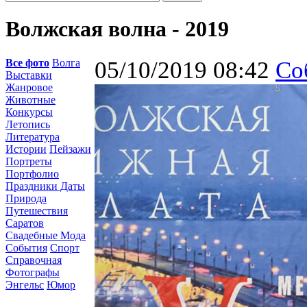
Волжская волна - 2019
Все фото
Волга
05/10/2019 08:42
Со
Выставки
Жанровое
Животные
Конкурсы
Летопись
Литература
Истории
Пейзажи
Портреты
Портфолио
Праздники Даты
Природа
Путешествия
Саратов
Свадебные Мода
События
Спорт
Справочная
Фотографы
Энгельс
Юмор