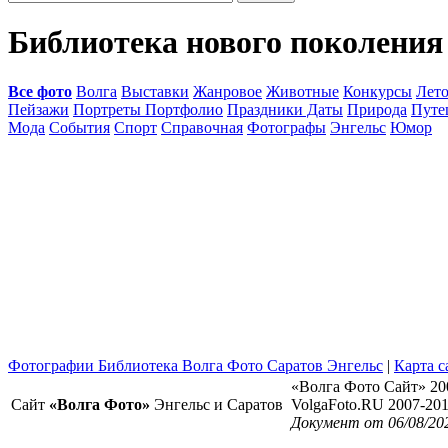
Библиотека нового поколения
Все фото
Волга
Выставки
Жанровое
Животные
Конкурсы
Лет
Пейзажи
Портреты Портфолио
Праздники Даты
Природа
Путе
Мода
События
Спорт
Справочная
Фотографы
Энгельс
Юмор
Фотографии Библиотека Волга Фото Саратов Энгельс
|
Карта с
«Волга Фото Сайт» 20
Сайт
«Волга Фото»
Энгельс и Саратов
VolgaFoto.RU 2007-20
Документ от 06/08/20