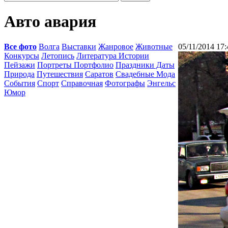
Авто авария
Все фото
Волга
Выставки
Жанровое
Животные
05/11/2014 17:
Конкурсы
Летопись
Литература Истории
Пейзажи
Портреты Портфолио
Праздники Даты
Природа
Путешествия
Саратов
Свадебные Мода
События
Спорт
Справочная
Фотографы
Энгельс
Юмор