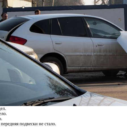
ел.
о.