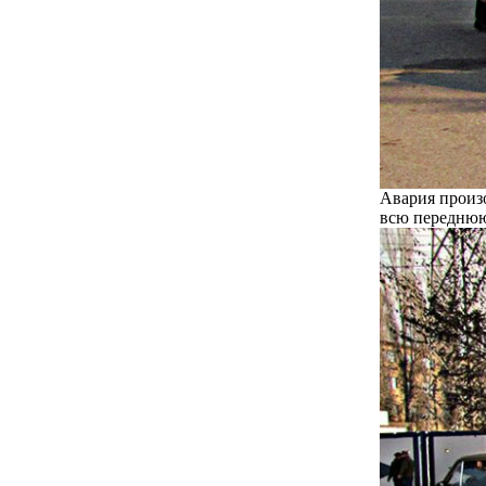
Авария произо
всю переднюю 