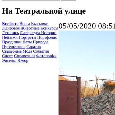
На Театральной улице
Все фото
Волга
Выставки
05/05/2020 08:5
Жанровое
Животные
Конкурсы
Летопись
Литература Истории
Пейзажи
Портреты Портфолио
Праздники Даты
Природа
Путешествия
Саратов
Свадебные Мода
События
Спорт
Справочная
Фотографы
Энгельс
Юмор