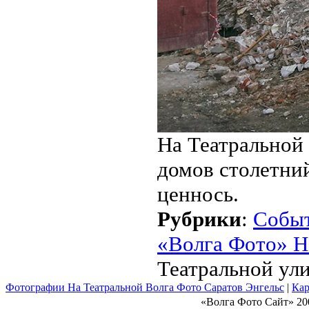
На Театральной
домов столетни
ценнось.
Рубрики
:
Собы
«Волга Фото» Н
Театральной ул
Фотографии На Театральной Волга Фото Саратов Энгельс
|
Кар
«Волга Фото Сайт» 20