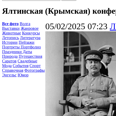
Ялтинская (Крымская) конфе
Все фото
Волга
05/02/2025 07:23
Л
Выставки
Жанровое
Животные
Конкурсы
Летопись
Литература
Истории
Пейзажи
Портреты Портфолио
Праздники Даты
Природа
Путешествия
Саратов
Свадебные
Мода
События
Спорт
Справочная
Фотографы
Энгельс
Юмор