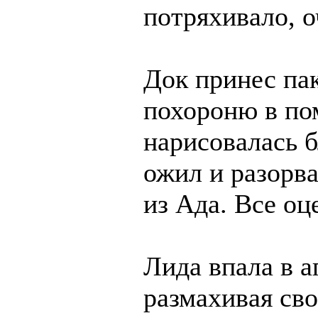
потряхивало, о
Док принес пак
похороню в по
нарисовалась б
ожил и разорва
из Ада. Все оц
Лида впала в а
размахивая сво