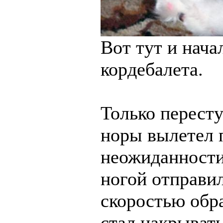
Вот тут и нача
кордебалета.
Только пересту
норы вылетел 
неожиданности
ногой отправи
скоростью обра
стал накрывать