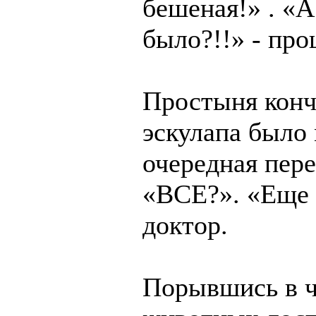
бешеная!» . «А
было?!!» - пр
Простыня кончи
эскулапа было
очередная пере
«ВСЕ?». «Еще н
доктор.
Порывшись в ч