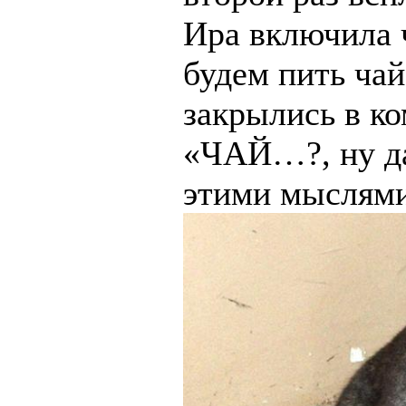
Ира включила 
будем пить чай
закрылись в к
«ЧАЙ…?, ну да
этими мыслями