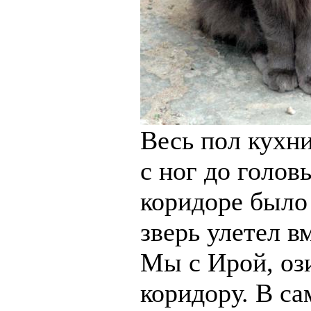
Весь пол кухн
с ног до голов
коридоре было
зверь улетел в
Мы с Ирой, ози
коридору. В с