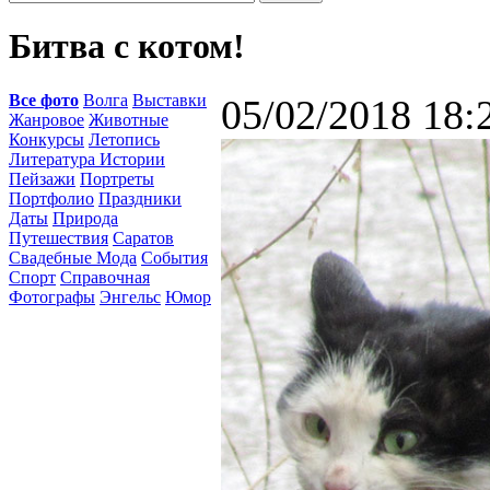
Битва с котом!
Все фото
Волга
Выставки
05/02/2018 18:
Жанровое
Животные
Конкурсы
Летопись
Литература Истории
Пейзажи
Портреты
Портфолио
Праздники
Даты
Природа
Путешествия
Саратов
Свадебные Мода
События
Спорт
Справочная
Фотографы
Энгельс
Юмор