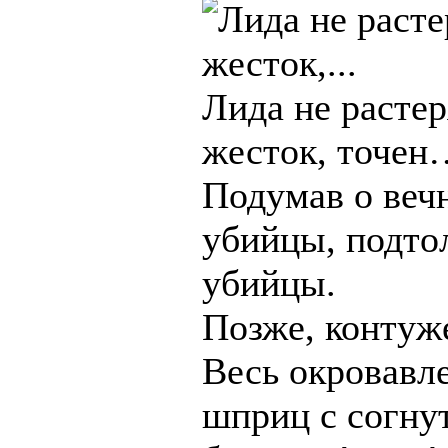
Лида не растер
жесток, точен
Подумав о вечн
убийцы, подтол
убийцы.
Позже, контуж
Весь окровавл
шприц с согнут