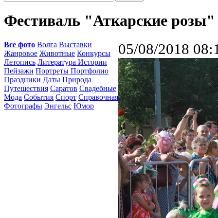
Фестиваль "Аткарские розы"
Все фото
Волга
Выставки
05/08/2018 08:
Жанровое
Животные
Конкурсы
Летопись
Литература Истории
Пейзажи
Портреты Портфолио
Праздники Даты
Природа
Путешествия
Саратов
Свадебные
Мода
События
Спорт
Справочная
Фотографы
Энгельс
Юмор