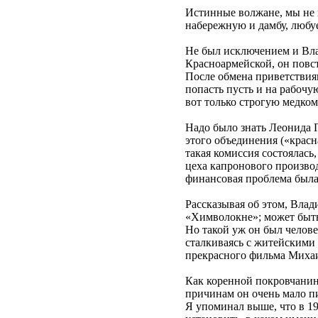
Истинные волжане, мы не мо
набережную и дамбу, любу
Не был исключением и Вла
Красноармейской, он повс
После обмена приветствиям
попасть пусть и на рабоч
вот только строгую медком
Надо было знать Леонида 
этого объединения («красн
такая комиссия состоялась
цеха капронового производ
финансовая проблема была
Рассказывая об этом, Влад
«Химволокне»; может быть
Но такой уж он был челов
сталкиваясь с житейскими 
прекрасного фильма Михаи
Как коренной покровчанин
причинам он очень мало п
Я упоминал выше, что в 19