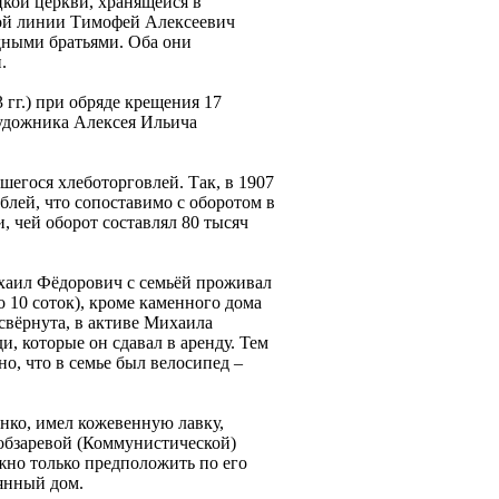
цкой церкви, хранящейся в
кой линии Тимофей Алексеевич
одными братьями. Оба они
.
гг.) при обряде крещения 17
художника Алексея Ильича
шегося хлеботорговлей. Так, в 1907
блей, что сопоставимо с оборотом в
, чей оборот составлял 80 тысяч
ихаил Фёдорович с семьёй проживал
 10 соток), кроме каменного дома
 свёрнута, в активе Михаила
, которые он сдавал в аренду. Тем
о, что в семье был велосипед –
нко, имел кожевенную лавку,
 Кобзаревой (Коммунистической)
жно только предположить по его
вянный дом.