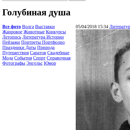
Голубиная душа
Все фото
Волга
Выставки
05/04/2018 15:34
Литерату
Жанровое
Животные
Конкурсы
Летопись
Литература Истории
Пейзажи
Портреты Портфолио
Праздники Даты
Природа
Путешествия
Саратов
Свадебные
Мода
События
Спорт
Справочная
Фотографы
Энгельс
Юмор