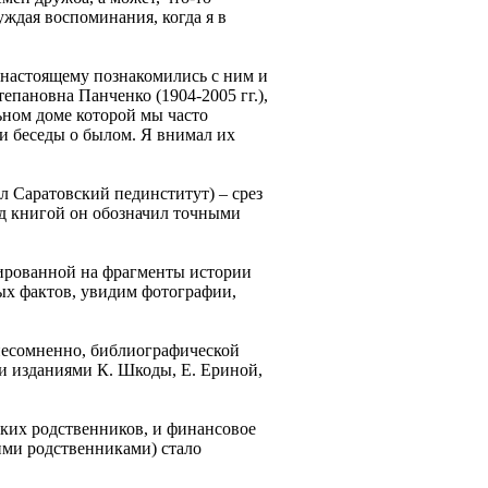
буждая воспоминания, когда я в
о-настоящему познакомились с ним и
епановна Панченко (1904-2005 гг.),
ьном доме которой мы часто
ли беседы о былом. Я внимал их
 Саратовский пединститут) – срез
ад книгой он обозначил точными
цированной на фрагменты истории
ных фактов, увидим фотографии,
несомненно, библиографической
ми изданиями К. Шкоды, Е. Ериной,
изких родственников, и финансовое
ими родственниками) стало