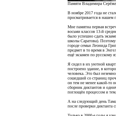
Памяти Владимира Серёжен
В ноябре 2017 года не ст
просматривается в нашем п
Мне памятна первая встреч
восьми классов 13-й сред
было успешно сдать экзам
школы Саратова). Поэтому
городе семьи Леонида Гри
предмет в то время в Энге
ещё экзамен по русскому я
Я сидел в их уютной кварт
построено здание, в котор
человека. Это был неземно
сошедший со страниц проч
он тем не менее какой-то 
сборник диктантов и одним
поглощён процессом и тем,
А на следующий день Тама
после проверки диктанта ск
Только в 2000-е годы я уз