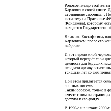
Родовое гнездо этой ветв
Карлович в своей книге. Д
деревянные строения… Но э
женатому на Прасковье Фё
(Кондакова), которому, ес
находится Государственны
Людмила Евстафьевна, вдо
Карловичем, после его кон
наброски.
И вот передо мной черново
который передаёт свои дне
ценность для будущих иссл
передачи архиву означенны
тридцати лет со дня приня
При этом прилагается семь
частных писем».
Таким образом, только в ф
вместе с ним на страницах
доступа к его фонду.
В 1990-е и в начале 2000-