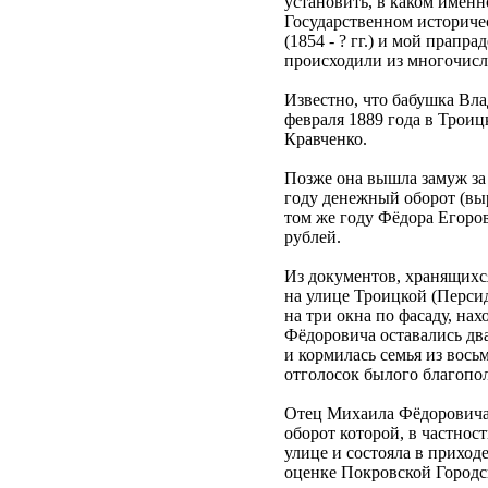
установить, в каком именн
Государственном историче
(1854 - ? гг.) и мой прап
происходили из многочисл
Известно, что бабушка Вла
февраля 1889 года в Трои
Кравченко.
Позже она вышла замуж за 
году денежный оборот (выр
том же году Фёдора Егоров
рублей.
Из документов, хранящихс
на улице Троицкой (Персид
на три окна по фасаду, нах
Фёдоровича оставались дв
и кормилась семья из вос
отголосок былого благопол
Отец Михаила Фёдоровича,
оборот которой, в частнос
улице и состояла в приход
оценке Покровской Городск