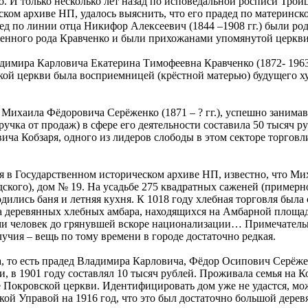
о. И только несколько лет назад по исповедальной росписи Трои
ском архиве НП, удалось выяснить, что его прадед по материнс
радед по линии отца Никифор Алексеевич (1844 –1908 гг.) были р
енного рода Кравченко и были прихожанами упомянутой церкви
димира Карловича Екатерина Тимофеевна Кравченко (1872- 1963 
цкой церкви была восприемницей (крёстной матерью) будущего 
Михаила Фёдоровича Серёженко (1871 – ? гг.), успешно занимав
учка от продаж) в сфере его деятельности составила 50 тысяч ру
ича Кобзаря, одного из лидеров слободы в этом секторе торговли
я в Государственном историческом архиве НП, известно, что М
ского), дом № 19. На усадьбе 275 квадратных саженей (примерно
одились баня и летняя кухня. К 1018 году хлебная торговля была
а деревянных хлебных амбара, находящихся на Амбарной площади
ьми человек до грянувшей вскоре национализации… Примечательн
учия – вещь по тому времени в городе достаточно редкая.
 то есть прадед Владимира Карловича, Фёдор Осипович Серёже
ти, в 1901 году составлял 10 тысяч рублей. Проживала семья на
е Покровской церкви. Идентифицировать дом уже не удастся, мо
ой Управой на 1916 год, что это был достаточно большой дере