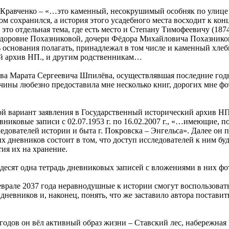
и Кравченко – «…это каменный, несокрушимый особняк по улице 
ом сохранился, а история этого усадебного места восходит к конц
то отдельная тема, где есть место и Степану Тимофеевичу (1874
доровне Похазниковой, дочери Фёдора Михайловича Похазников
ть основания полагать, принадлежал в том числе и каменный хлеб
й архив НП., и другим родственникам…
ва Марата Сергеевича Шпилёва, осуществлявшая последние го
чины любезно предоставила мне несколько книг, дорогих мне ф
й вариант заявления в Государственный исторический архив НП, 
вниковые записи с 02.07.1953 г. по 16.02.2007 г., «…имеющие, 
едователей истории и быта г. Покровска – Энгельса». Далее он
х дневников состоит в том, что доступ исследователей к ним бу
тия их на хранение.
десят одна тетрадь дневниковых записей с вложениями в них фо
еврале 2037 года неравнодушные к истории смогут воспользоват
 дневников и, наконец, понять, что же заставило автора постави
х годов он вёл активный образ жизни – Ставский лес, набережна