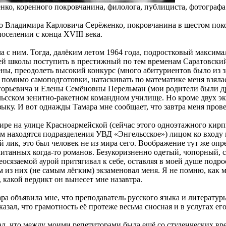
ко, коренного покровчанина, филолога, публициста, фотографа
ало Владимира Карловича Серёженко, покровчанина в шестом пок
оселении с конца XVIII века.
а с ним. Тогда, далёким летом 1964 года, подростковый максим
ней школы поступить в престижный по тем временам Саратовски
ены, преодолеть высокий конкурс (много абитуриентов было из 
 помимо самоподготовки, натаскивать по математике меня взяла
горьевича и Елены Семёновны Перельман (мои родители были д
льсском зенитно-ракетном командном училище. Но кроме двух эк
зыку. И вот однажды Тамара мне сообщает, что завтра меня пров
ире на улице Красноармейской (сейчас этого одноэтажного кирпи
ом находятся подразделения УВД «Энгельсское») лицом ко входу
й лик, это был человек не из мира сего. Воображение тут же опр
итанных когда-то романов. Безукоризненно одетый, чопорный, с
неосязаемой аурой притягивал к себе, оставляя в моей душе подро
 из них (не самым лёгким) экзаменовал меня. Я не помню, как м
 какой вердикт он вынесет мне назавтра.
ра объявила мне, что преподаватель русского языка и литерат
азал, что грамотность её протеже весьма сносная и в услугах ег
нал, что между моими репетиторами была ещё со студенческих вре