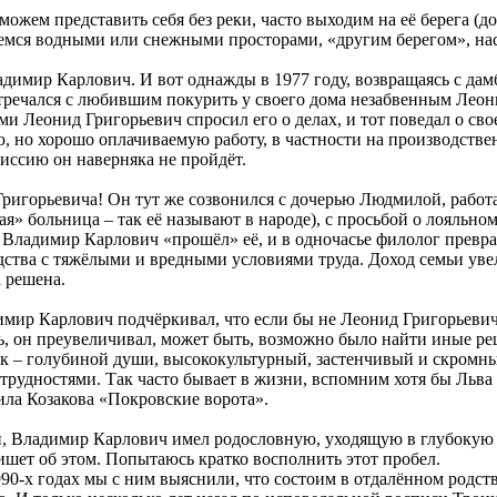
жем представить себя без реки, часто выходим на её берега (до 
емся водными или снежными просторами, «другим берегом», н
димир Карлович. И вот однажды в 1977 году, возвращаясь с дам
тречался с любившим покурить у своего дома незабвенным Лео
и Леонид Григорьевич спросил его о делах, и тот поведал о сво
ую, но хорошо оплачиваемую работу, в частности на производст
иссию он наверняка не пройдёт.
Григорьевича! Он тут же созвонился с дочерью Людмилой, работ
ая» больница – так её называют в народе), с просьбой о лояльн
, Владимир Карлович «прошёл» её, и в одночасье филолог превра
ства с тяжёлыми и вредными условиями труда. Доход семьи увел
 решена.
имир Карлович подчёркивал, что если бы не Леонид Григорьевич,
, он преувеличивал, может быть, возможно было найти иные р
ек – голубиной души, высококультурный, застенчивый и скромн
трудностями. Так часто бывает в жизни, вспомним хотя бы Льва
ла Козакова «Покровские ворота».
, Владимир Карлович имел родословную, уходящую в глубокую с
ишет об этом. Попытаюсь кратко восполнить этот пробел.
90-х годах мы с ним выяснили, что состоим в отдалённом родст