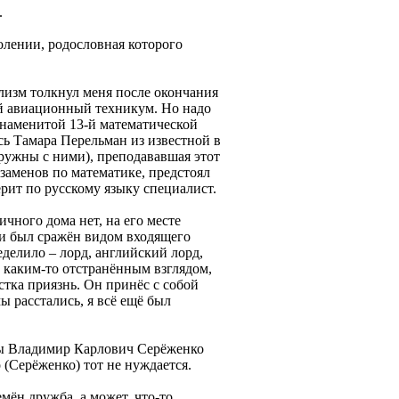
.
олении, родословная которого
ализм толкнул меня после окончания
й авиационный техникум. Но надо
знаменитой 13-й математической
сь Тамара Перельман из известной в
ружны с ними), преподававшая этот
заменов по математике, предстоял
ерит по русскому языку специалист.
чного дома нет, на его месте
 и был сражён видом входящего
еделило – лорд, английский лорд,
 каким-то отстранённым взглядом,
стка приязнь. Он принёс с собой
ы расстались, я всё ещё был
уры Владимир Карлович Серёженко
о (Серёженко) тот не нуждается.
мён дружба, а может, что-то