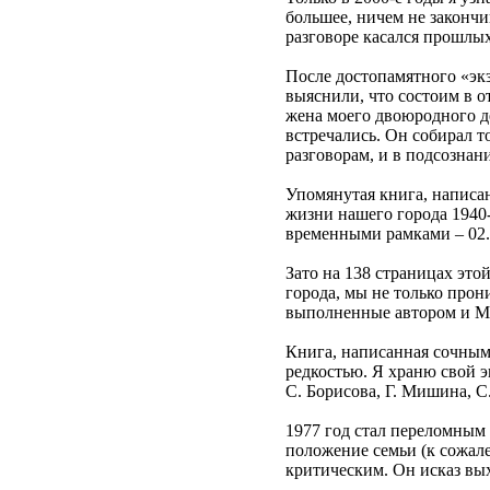
большее, ничем не закончив
разговоре касался прошлы
После достопамятного «экз
выяснили, что состоим в о
жена моего двоюродного де
встречались. Он собирал т
разговорам, и в подсозна
Упомянутая книга, написа
жизни нашего города 1940-
временными рамками – 02.11.
Зато на 138 страницах эт
города, мы не только прон
выполненные автором и М
Книга, написанная сочным
редкостью. Я храню свой 
С. Борисова, Г. Мишина, С
1977 год стал переломным 
положение семьи (к сожал
критическим. Он исказ вы