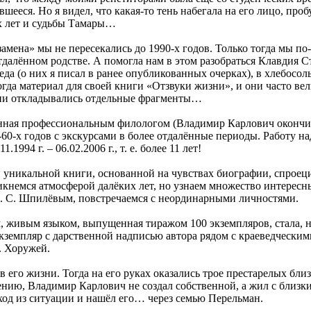
шееся. Но я видел, что какая-то тень набегала на его лицо, про
х лет и судьбы Тамары…
амена» мы не пересекались до 1990-х годов. Только тогда мы п
тдалённом родстве. А помогла нам в этом разобраться Клавдия Ст
да (о них я писал в ранее опубликованных очерках), в хлебосол
огда материал для своей книги «Отзвуки жизни», и они часто ве
нии откладывались отдельные фрагменты…
нная профессиональным филологом (Владимир Карлович окончил
60-х годов с экскурсами в более отдалённые периоды. Работу н
1994 г. – 06.02.2006 г., т. е. более 11 лет!
ой уникальной книги, основанной на чувствах биографии, спрое
икнемся атмосферой далёких лет, но узнаем множество интерес
. С. Шпилёвым, повстречаемся с неординарными личностями.
, живым языком, выпущенная тиражом 100 экземпляров, стала, 
экземпляр с дарственной надписью автора рядом с краеведчески
. Хоружей.
в его жизни. Тогда на его руках оказались трое престарелых бл
ению, Владимир Карлович не создал собственной, а жил с близк
ход из ситуации и нашёл его… через семью Перельман.