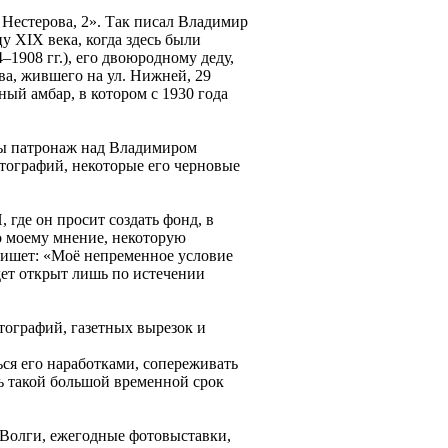
Нестерова, 2». Так писал Владимир
у XIX века, когда здесь были
–1908 гг.), его двоюродному деду,
а, жившего на ул. Нижней, 29
ный амбар, в котором с 1930 года
ды патронаж над Владимиром
отографий, некоторые его черновые
где он просит создать фонд, в
по моему мнение, некоторую
 пишет: «Моё непременное условие
дет открыт лишь по истечении
тографий, газетных вырезок и
ься его наработками, сопереживать
ть такой большой временной срок
я Волги, ежегодные фотовыставки,