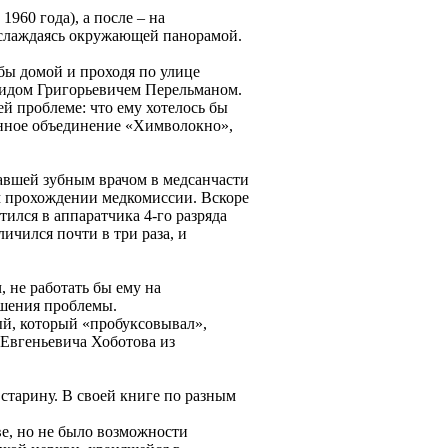
1960 года), а после – на
аслаждаясь окружающей панорамой.
бы домой и проходя по улице
нидом Григорьевичем Перельманом.
ей проблеме: что ему хотелось бы
венное объединение «Химволокно»,
авшей зубным врачом в медсанчасти
ом прохождении медкомиссии. Вскоре
тился в аппаратчика 4-го разряда
ичился почти в три раза, и
 не работать бы ему на
ешения проблемы.
ый, который «пробуксовывал»,
 Евгеньевича Хоботова из
тарину. В своей книге по разным
ве, но не было возможности