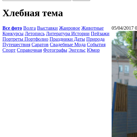
Хлебная тема
Все фото
Волга
Выставки
Жанровое
Животные
05/04/2017 
Конкурсы
Летопись
Литература Истории
Пейзажи
Портреты Портфолио
Праздники Даты
Природа
Путешествия
Саратов
Свадебные Мода
События
Спорт
Справочная
Фотографы
Энгельс
Юмор