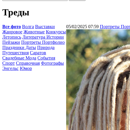
Треды
Все фото
Волга
Выставки
05/02/2025 07:59
Портреты Пор
Жанровое
Животные
Конкурсы
Летопись
Литература Истории
Пейзажи
Портреты Портфолио
Праздники Даты
Природа
Путешествия
Саратов
Свадебные Мода
События
Спорт
Справочная
Фотографы
Энгельс
Юмор