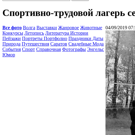
Спортивно-трудовой лагерь се
Все фото
Волга
Выставки
Жанровое
Животные
04/09/2019 07:
Конкурсы
Летопись
Литература Истории
Пейзажи
Портреты Портфолио
Праздники Даты
Природа
Путешествия
Саратов
Свадебные Мода
События
Спорт
Справочная
Фотографы
Энгельс
Юмор