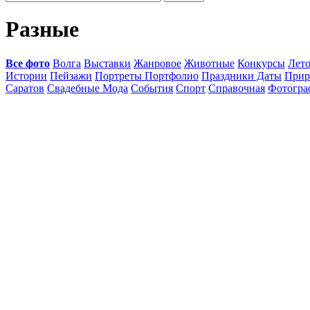
Разные
Все фото
Волга
Выставки
Жанровое
Животные
Конкурсы
Лет
Истории
Пейзажи
Портреты Портфолио
Праздники Даты
Прир
Саратов
Свадебные Мода
События
Спорт
Справочная
Фотогр