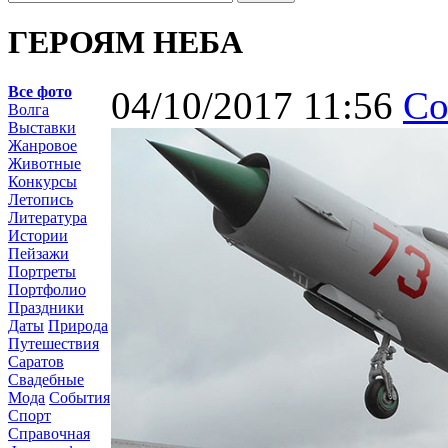
ГЕРОЯМ НЕБА
Все фото
04/10/2017 11:56
Со
Волга
Выставки
Жанровое
Животные
Конкурсы
Летопись
Литература
Истории
Пейзажи
Портреты
Портфолио
Праздники
Даты
Природа
Путешествия
Саратов
Свадебные
Мода
События
Спорт
Справочная