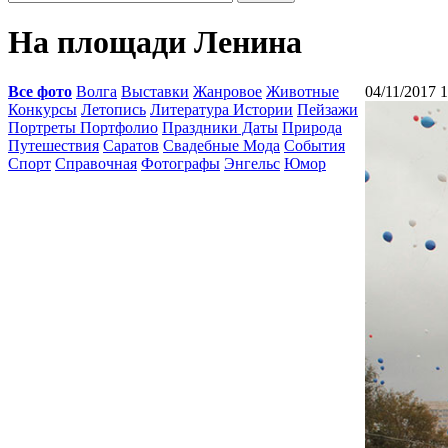
На площади Ленина
Все фото
Волга
Выставки
Жанровое
Животные
04/11/2017 1
Конкурсы
Летопись
Литература Истории
Пейзажи
Портреты Портфолио
Праздники Даты
Природа
Путешествия
Саратов
Свадебные Мода
События
Спорт
Справочная
Фотографы
Энгельс
Юмор