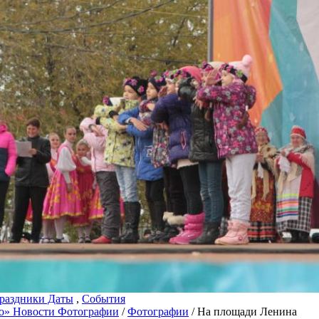
раздники Даты
,
События
о» Новости Фотографии
/
Фотографии
/ На площади Ленина