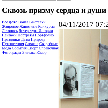
Сквозь призму сердца и души
Все фото
Волга
Выставки
04/11/2017 07:
Жанровое
Животные
Конкурсы
Летопись
Литература Истории
Пейзажи
Портреты Портфолио
Праздники Даты
Природа
Путешествия
Саратов
Свадебные
Мода
События
Спорт
Справочная
Фотографы
Энгельс
Юмор