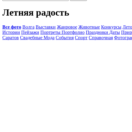
Летняя радость
Все фото
Волга
Выставки
Жанровое
Животные
Конкурсы
Лет
Истории
Пейзажи
Портреты Портфолио
Праздники Даты
Прир
Саратов
Свадебные Мода
События
Спорт
Справочная
Фотогр