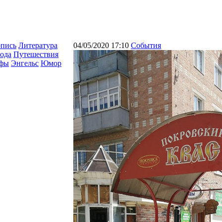
опись
Литература
04/05/2020 17:10
События
ода
Путешествия
афы
Энгельс
Юмор