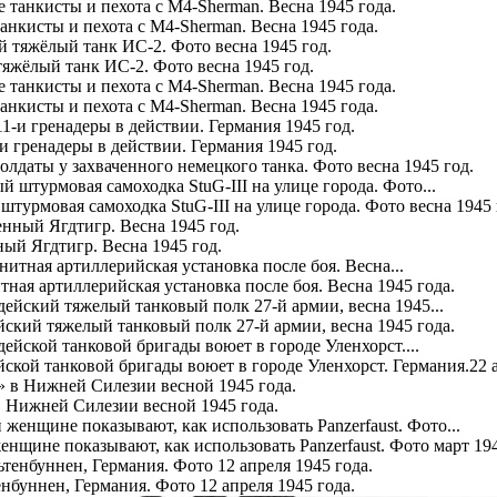
анкисты и пехота с M4-Sherman. Весна 1945 года.
яжёлый танк ИС-2. Фото весна 1945 год.
анкисты и пехота с M4-Sherman. Весна 1945 года.
и гренадеры в действии. Германия 1945 год.
олдаты у захваченного немецкого танка. Фото весна 1945 год.
турмовая самоходка StuG-III на улице города. Фото весна 1945 
ый Ягдтигр. Весна 1945 год.
тная артиллерийская установка после боя. Весна 1945 года.
йский тяжелый танковый полк 27-й армии, весна 1945 года.
йской танковой бригады воюет в городе Уленхорст. Германия.22 а
 Нижней Силезии весной 1945 года.
нщине показывают, как использовать Panzerfaust. Фото март 194
нбуннен, Германия. Фото 12 апреля 1945 года.