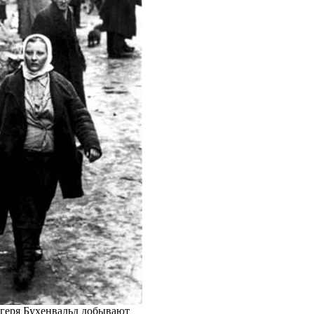
геря Бухенвальд добывают