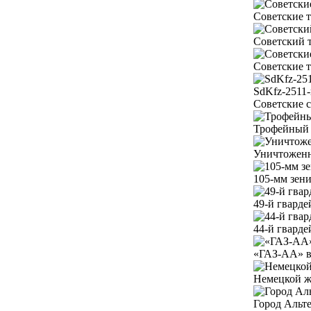
Советские т
Советский т
Советские т
SdKfz-2511-
Советские с
Трофейный ш
Уничтоженн
105-мм зени
49-й гварде
44-й гварде
«ГАЗ-АА» в
Немецкой же
Город Альте