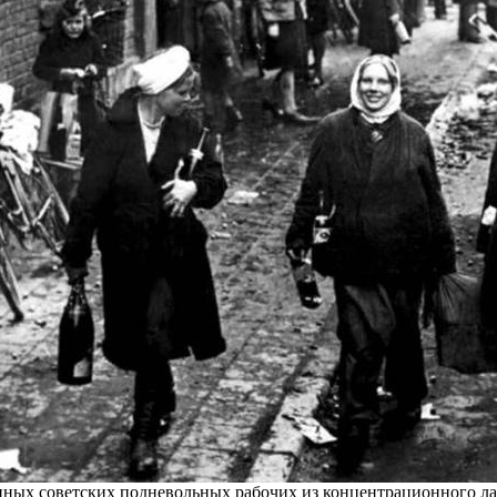
ных советских подневольных рабочих из концентрационного ла