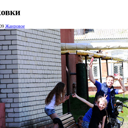
ковки
09
Жанровое