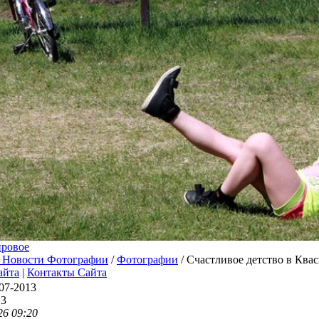
ровое
 Новости Фотографии
/
Фотографии
/ Счастливое детство в Ква
айта
|
Контакты Сайта
07-2013
13
26 09:20