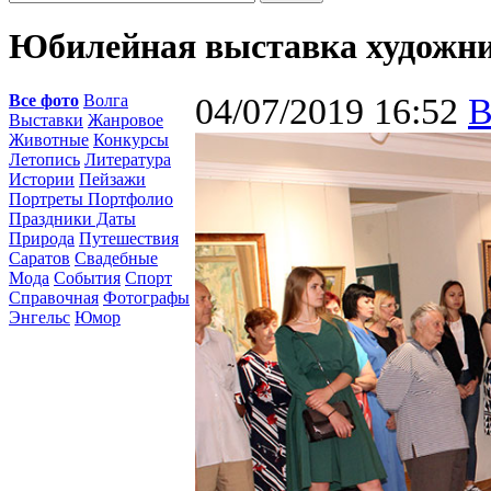
Юбилейная выставка художни
Все фото
Волга
04/07/2019 16:52
В
Выставки
Жанровое
Животные
Конкурсы
Летопись
Литература
Истории
Пейзажи
Портреты Портфолио
Праздники Даты
Природа
Путешествия
Саратов
Свадебные
Мода
События
Спорт
Справочная
Фотографы
Энгельс
Юмор