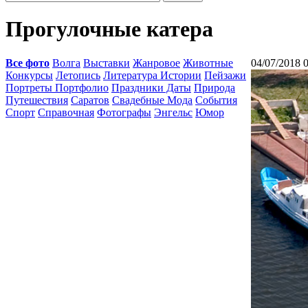
Прогулочные катера
Все фото
Волга
Выставки
Жанровое
Животные
04/07/2018 
Конкурсы
Летопись
Литература Истории
Пейзажи
Портреты Портфолио
Праздники Даты
Природа
Путешествия
Саратов
Свадебные Мода
События
Спорт
Справочная
Фотографы
Энгельс
Юмор