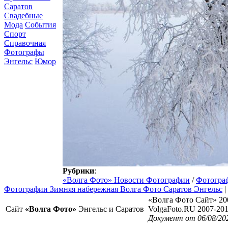
Саратов
Свадебные
Мода
События
Спорт
Справочная
Фотографы
Энгельс
Юмор
Рубрики
:
«Волга Фото» Новости Фотографии
/
Фотогра
Фотографии Зимняя набережная Волга Фото Саратов Энгельс
|
«Волга Фото Сайт» 20
Сайт
«Волга Фото»
Энгельс и Саратов
VolgaFoto.RU 2007-20
Документ от 06/08/20